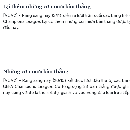
Lại thêm những cơn mưa bàn thắng
[VOV2] - Rạng sáng nay (3/11) diễn ra lượt trận cuối các bảng E-
Champions League. Lại có thêm những cơn mưa bàn thắng được tạo
đấu này.
Những cơn mưa bàn thắng
[VOV2] - Rạng sáng nay (26/10) kết thúc lượt đấu thứ 5, các bả
UEFA Champions League. Có tổng cộng 33 bàn thắng được ghi 
này cùng với đó là thêm 4 đội giành vé vào vòng đấu loại trực tiếp