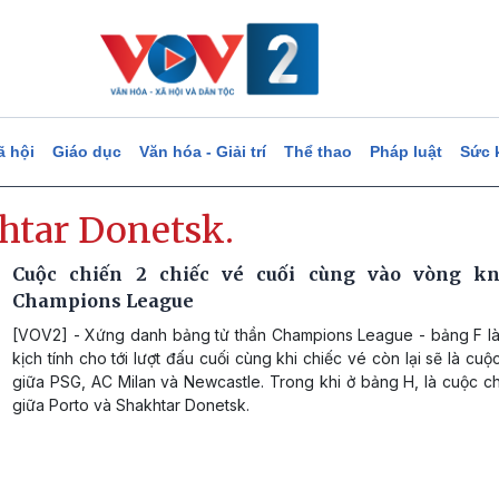
ã hội
Giáo dục
Văn hóa - Giải trí
Thể thao
Pháp luật
Sức 
htar Donetsk.
Cuộc chiến 2 chiếc vé cuối cùng vào vòng kn
Champions League
[VOV2] - Xứng danh bảng tử thần Champions League - bảng F l
kịch tính cho tới lượt đấu cuối cùng khi chiếc vé còn lại sẽ là cuộ
giữa PSG, AC Milan và Newcastle. Trong khi ở bảng H, là cuộc ch
giữa Porto và Shakhtar Donetsk.