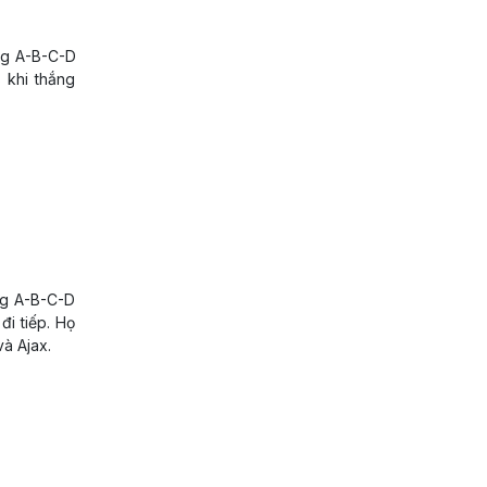
ảng A-B-C-D
 khi thắng
ảng A-B-C-D
i tiếp. Họ
à Ajax.