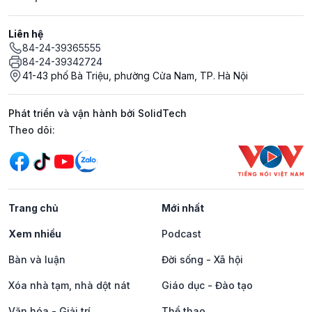
Liên hệ
84-24-39365555
84-24-39342724
41-43 phố Bà Triệu, phường Cửa Nam, TP. Hà Nội
Phát triển và vận hành bởi SolidTech
Mạng xã hội
Theo dõi:
Trang chủ
Mới nhất
Xem nhiều
Podcast
Bàn và luận
Đời sống - Xã hội
Xóa nhà tạm, nhà dột nát
Giáo dục - Đào tạo
Văn hóa - Giải trí
Thể thao