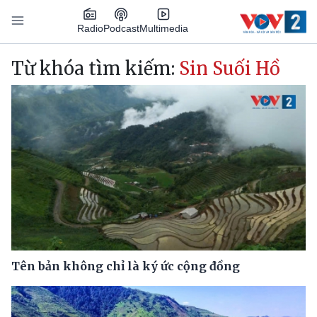
Nhảy đến nội dung
Podcast
Radio
Multimedia
Main navigation
Từ khóa tìm kiếm:
Sin Suối Hồ
Tên bản không chỉ là ký ức cộng đồng