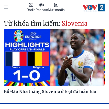
Nhảy đến nội dung
Podcast
Radio
Multimedia
Main navigation
Từ khóa tìm kiếm:
Slovenia
Bồ Đào Nha thắng Slovenia ở loạt đá luân lưu