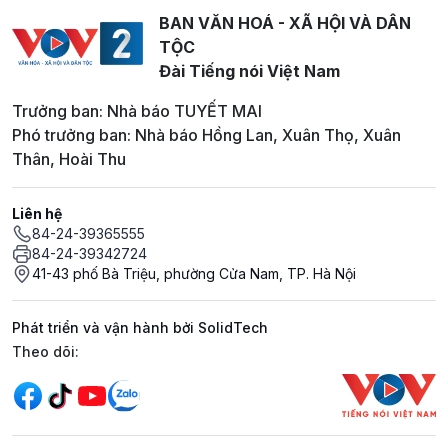
BAN VĂN HOÁ - XÃ HỘI VÀ DÂN
TỘC
Đài Tiếng nói Việt Nam
Trưởng ban: Nhà báo TUYẾT MAI
Phó trưởng ban: Nhà báo Hồng Lan, Xuân Thọ, Xuân
Thân, Hoài Thu
Liên hệ
84-24-39365555
84-24-39342724
41-43 phố Bà Triệu, phường Cửa Nam, TP. Hà Nội
Phát triển và vận hành bởi SolidTech
Mạng xã hội
Theo dõi: