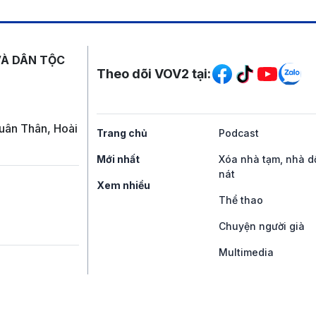
Mạng xã hội
VÀ DÂN TỘC
Theo dõi VOV2 tại:
uân Thân, Hoài
Trang chủ
Podcast
Mới nhất
Xóa nhà tạm, nhà d
nát
Xem nhiều
Thể thao
Chuyện người già
Multimedia