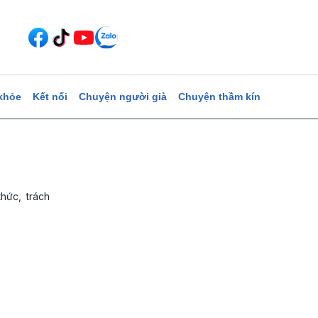
khỏe
Kết nối
Chuyện người già
Chuyện thầm kín
ức, trách