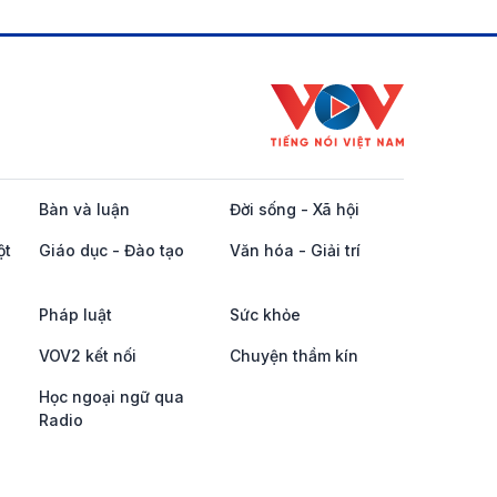
Bàn và luận
Đời sống - Xã hội
ột
Giáo dục - Đào tạo
Văn hóa - Giải trí
Pháp luật
Sức khỏe
VOV2 kết nối
Chuyện thầm kín
Học ngoại ngữ qua
Radio