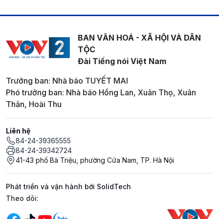
BAN VĂN HOÁ - XÃ HỘI VÀ DÂN
TỘC
Đài Tiếng nói Việt Nam
Trưởng ban: Nhà báo TUYẾT MAI
Phó trưởng ban: Nhà báo Hồng Lan, Xuân Thọ, Xuân
Thân, Hoài Thu
Liên hệ
84-24-39365555
84-24-39342724
41-43 phố Bà Triệu, phường Cửa Nam, TP. Hà Nội
Phát triển và vận hành bởi SolidTech
Mạng xã hội
Theo dõi: