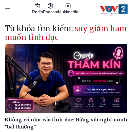
Nhảy đến nội dung
Podcast
Radio
Multimedia
Main navigation
Từ khóa tìm kiếm:
suy giảm ham
muốn tình dục
Không có nhu cầu tình dục: Đừng vội nghĩ mình
"bất thường"