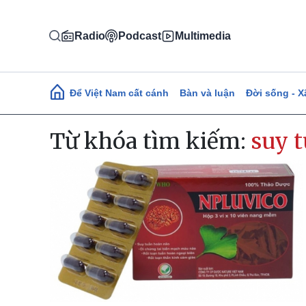
Nhảy đến nội dung
Radio
Podcast
Multimedia
Main navigation
Để Việt Nam cất cánh
Bàn và luận
Đời sống - X
Từ khóa tìm kiếm:
suy 