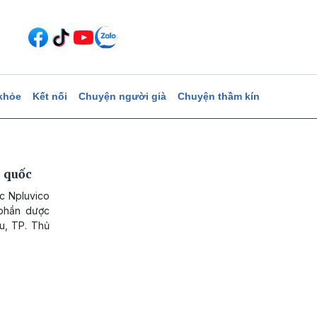
khỏe
Kết nối
Chuyện người già
Chuyện thầm kín
n quốc
ốc Npluvico
 phần dược
ểu, TP. Thủ