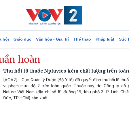
ã hội
Giáo dục
Văn hóa - Giải trí
Thể thao
Pháp luật
Sức 
tuần hoàn
Thu hồi lô thuốc Npluvico kém chất lượng trên toà
[VOV2] - Cục Quản lý Dược (Bộ Y tế) đã quyết định thu hồi lô thu
vi phạm mức độ 2 trên toàn quốc. Thuốc này do Công ty cổ
Nature Việt Nam (địa chỉ số 19 đường 18, khu phố 3, P. Linh Chi
Đức, TP.HCM) sản xuất.