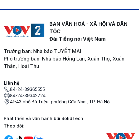
BAN VĂN HOÁ - XÃ HỘI VÀ DÂN
TỘC
Đài Tiếng nói Việt Nam
Trưởng ban: Nhà báo TUYẾT MAI
Phó trưởng ban: Nhà báo Hồng Lan, Xuân Thọ, Xuân
Thân, Hoài Thu
Liên hệ
84-24-39365555
84-24-39342724
41-43 phố Bà Triệu, phường Cửa Nam, TP. Hà Nội
Phát triển và vận hành bởi SolidTech
Mạng xã hội
Theo dõi: