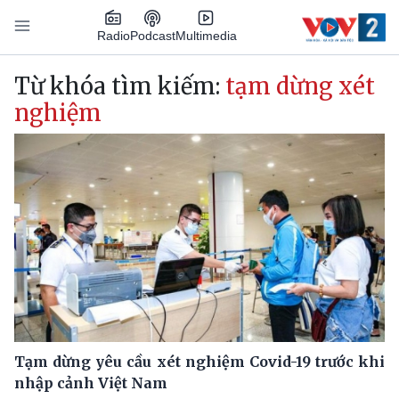
Nhảy đến nội dung
Podcast
Radio
Multimedia
Main navigation
Từ khóa tìm kiếm:
tạm dừng xét
nghiệm
Tạm dừng yêu cầu xét nghiệm Covid-19 trước khi
nhập cảnh Việt Nam