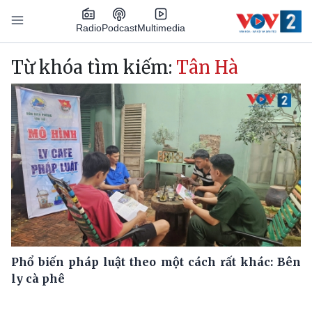
Nhảy đến nội dung
Podcast
Radio
Multimedia
Main navigation
Từ khóa tìm kiếm:
Tân Hà
Phổ biến pháp luật theo một cách rất khác: Bên
ly cà phê