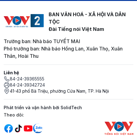
BAN VĂN HOÁ - XÃ HỘI VÀ DÂN
TỘC
Đài Tiếng nói Việt Nam
Trưởng ban: Nhà báo TUYẾT MAI
Phó trưởng ban: Nhà báo Hồng Lan, Xuân Thọ, Xuân
Thân, Hoài Thu
Liên hệ
84-24-39365555
84-24-39342724
41-43 phố Bà Triệu, phường Cửa Nam, TP. Hà Nội
Phát triển và vận hành bởi SolidTech
Mạng xã hội
Theo dõi: