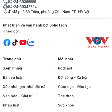
84-24-39365555
84-24-39342724
41-43 phố Bà Triệu, phường Cửa Nam, TP. Hà Nội
Phát triển và vận hành bởi SolidTech
Mạng xã hội
Theo dõi:
Trang chủ
Mới nhất
Xem nhiều
Podcast
Bàn và luận
Đời sống - Xã hội
Xóa nhà tạm, nhà dột nát
Giáo dục - Đào tạo
Văn hóa - Giải trí
Thể thao
Pháp luật
Sức khỏe