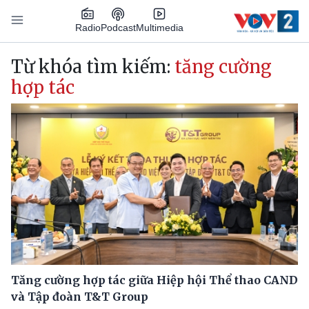
Nhảy đến nội dung
Podcast
Radio
Multimedia
Main navigation
Từ khóa tìm kiếm:
tăng cường
hợp tác
Tăng cường hợp tác giữa Hiệp hội Thể thao CAND
và Tập đoàn T&T Group