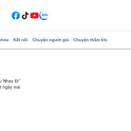
khỏe
Kết nối
Chuyện người già
Chuyện thầm kín
u Nhau Đi”
ột ngày mai