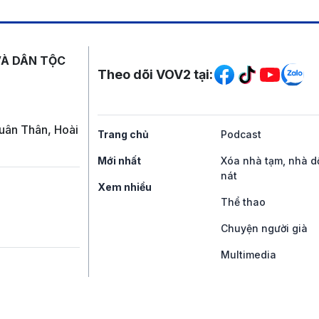
Mạng xã hội
VÀ DÂN TỘC
Theo dõi VOV2 tại:
uân Thân, Hoài
Trang chủ
Podcast
Mới nhất
Xóa nhà tạm, nhà d
nát
Xem nhiều
Thể thao
Chuyện người già
Multimedia