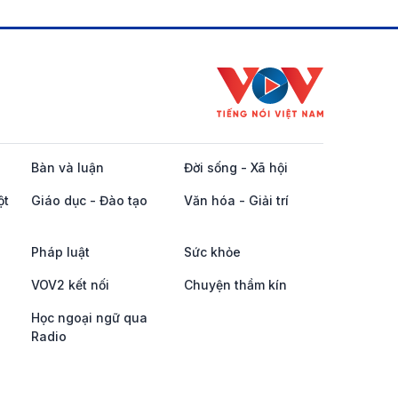
Bàn và luận
Đời sống - Xã hội
ột
Giáo dục - Đào tạo
Văn hóa - Giải trí
Pháp luật
Sức khỏe
VOV2 kết nối
Chuyện thầm kín
Học ngoại ngữ qua
Radio