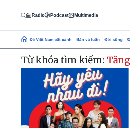
Nhảy đến nội dung
Radio
Podcast
Multimedia
Main navigation
Để Việt Nam cất cánh
Bàn và luận
Đời sống - X
Từ khóa tìm kiếm:
Tăng