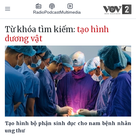
Nhảy đến nội dung
Podcast
Radio
Multimedia
Main navigation
Từ khóa tìm kiếm:
tạo hình
dương vật
Tạo hình bộ phận sinh dục cho nam bệnh nhân
ung thư