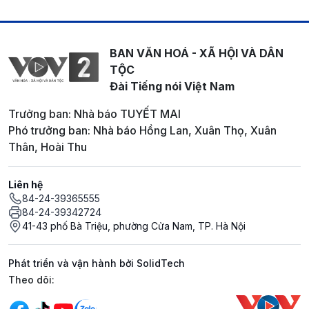
BAN VĂN HOÁ - XÃ HỘI VÀ DÂN
TỘC
Đài Tiếng nói Việt Nam
Trưởng ban: Nhà báo TUYẾT MAI
Phó trưởng ban: Nhà báo Hồng Lan, Xuân Thọ, Xuân
Thân, Hoài Thu
Liên hệ
84-24-39365555
84-24-39342724
41-43 phố Bà Triệu, phường Cửa Nam, TP. Hà Nội
Phát triển và vận hành bởi SolidTech
Mạng xã hội
Theo dõi: