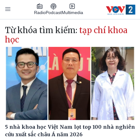
Nhảy đến nội dung
Podcast
Radio
Multimedia
Main navigation
Từ khóa tìm kiếm:
tạp chí khoa
học
5 nhà khoa học Việt Nam lọt top 100 nhà nghiên
cứu xuất sắc châu Á năm 2026