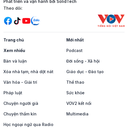
Phát triển và vận hành bởi SolidTech
Mạng xã hội
Theo dõi:
Trang chủ
Mới nhất
Xem nhiều
Podcast
Bàn và luận
Đời sống - Xã hội
Xóa nhà tạm, nhà dột nát
Giáo dục - Đào tạo
Văn hóa - Giải trí
Thể thao
Pháp luật
Sức khỏe
Chuyện người già
VOV2 kết nối
Chuyện thầm kín
Multimedia
Học ngoại ngữ qua Radio