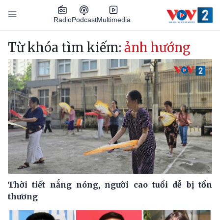
Nhảy đến nội dung
Podcast
Radio
Multimedia
Main navigation
Từ khóa tìm kiếm:
ảnh hướng
Thời tiết nắng nóng, người cao tuổi dễ bị tổn
thương