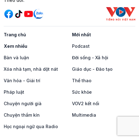
Mạng xã hội
Theo dõi:
Trang chủ
Mới nhất
Xem nhiều
Podcast
Bàn và luận
Đời sống - Xã hội
Xóa nhà tạm, nhà dột nát
Giáo dục - Đào tạo
Văn hóa - Giải trí
Thể thao
Pháp luật
Sức khỏe
Chuyện người già
VOV2 kết nối
Chuyện thầm kín
Multimedia
Học ngoại ngữ qua Radio