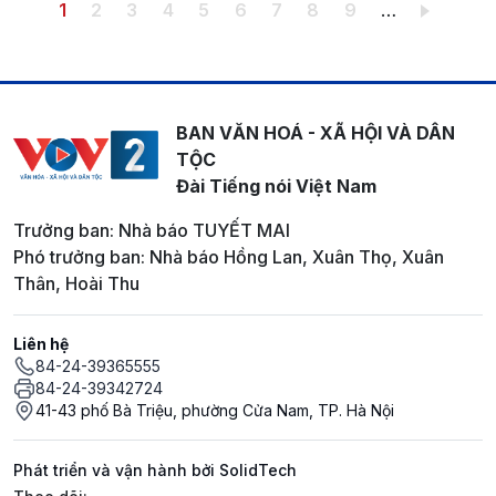
Pagination
Trang hiện thời
Trang
Trang
Trang
Trang
Trang
Trang
Trang
Trang
1
2
3
4
5
6
7
8
9
…
BAN VĂN HOÁ - XÃ HỘI VÀ DÂN
TỘC
Đài Tiếng nói Việt Nam
Trưởng ban: Nhà báo TUYẾT MAI
Phó trưởng ban: Nhà báo Hồng Lan, Xuân Thọ, Xuân
Thân, Hoài Thu
Liên hệ
84-24-39365555
84-24-39342724
41-43 phố Bà Triệu, phường Cửa Nam, TP. Hà Nội
Phát triển và vận hành bởi SolidTech