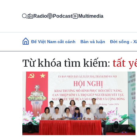
Nhảy đến nội dung
Radio
Podcast
Multimedia
Main navigation
Để Việt Nam cất cánh
Bàn và luận
Đời sống - X
Từ khóa tìm kiếm:
tất y