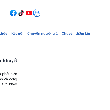
khỏe
Kết nối
Chuyện người già
Chuyện thầm kín
i khuyết
h phát hiện
ình và cộng
c sức khỏe