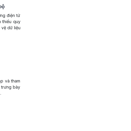
bộ
ng điện tử
n thiếu quy
 vệ dữ liệu
ập và tham
 trưng bày
.