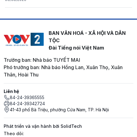
BAN VĂN HOÁ - XÃ HỘI VÀ DÂN
TỘC
Đài Tiếng nói Việt Nam
Trưởng ban: Nhà báo TUYẾT MAI
Phó trưởng ban: Nhà báo Hồng Lan, Xuân Thọ, Xuân
Thân, Hoài Thu
Liên hệ
84-24-39365555
84-24-39342724
41-43 phố Bà Triệu, phường Cửa Nam, TP. Hà Nội
Phát triển và vận hành bởi SolidTech
Mạng xã hội
Theo dõi: