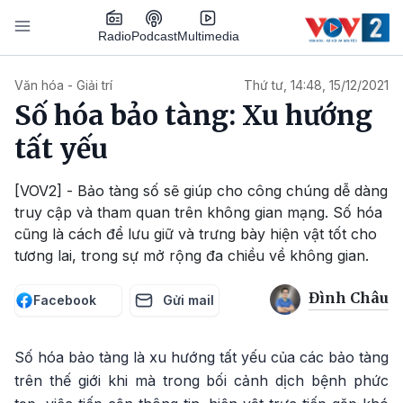
Nhảy đến nội dung
Podcast
Radio
Multimedia
Main navigation
Văn hóa - Giải trí
Thứ tư, 14:48, 15/12/2021
Số hóa bảo tàng: Xu hướng
tất yếu
[VOV2] - Bảo tàng số sẽ giúp cho công chúng dễ dàng
truy cập và tham quan trên không gian mạng. Số hóa
cũng là cách để lưu giữ và trưng bày hiện vật tốt cho
tương lai, trong sự mở rộng đa chiều về không gian.
Đình Châu
Facebook
Gửi mail
Số hóa bảo tàng là xu hướng tất yếu của các bảo tàng
trên thế giới khi mà trong bối cảnh dịch bệnh phức