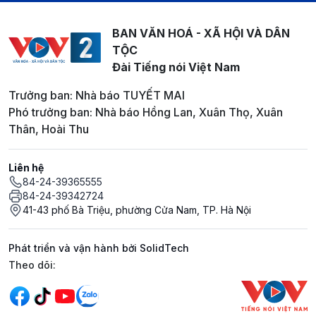
BAN VĂN HOÁ - XÃ HỘI VÀ DÂN
TỘC
Đài Tiếng nói Việt Nam
Trưởng ban: Nhà báo TUYẾT MAI
Phó trưởng ban: Nhà báo Hồng Lan, Xuân Thọ, Xuân
Thân, Hoài Thu
Liên hệ
84-24-39365555
84-24-39342724
41-43 phố Bà Triệu, phường Cửa Nam, TP. Hà Nội
Phát triển và vận hành bởi SolidTech
Mạng xã hội
Theo dõi: