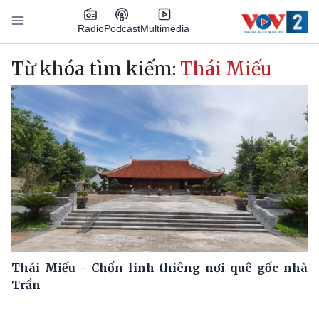
Nhảy đến nội dung
Podcast
Radio
Multimedia
Main navigation
Từ khóa tìm kiếm:
Thái Miếu
Thái Miếu - Chốn linh thiêng nơi quê gốc nhà
Trần