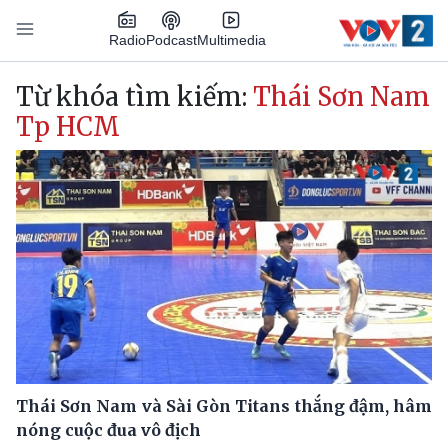
Nhảy đến nội dung
Podcast
Radio
Multimedia
Main navigation
Từ khóa tìm kiếm:
Thái Sơn Nam
Tp HCM
Thái Sơn Nam và Sài Gòn Titans thắng đậm, hâm
nóng cuộc đua vô địch