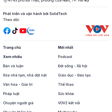
41-43 phố Bà Triệu, phường Cửa Nam, TP. Hà Nội
Phát triển và vận hành bởi SolidTech
Mạng xã hội
Theo dõi:
Trang chủ
Mới nhất
Xem nhiều
Podcast
Bàn và luận
Đời sống - Xã hội
Xóa nhà tạm, nhà dột nát
Giáo dục - Đào tạo
Văn hóa - Giải trí
Thể thao
Pháp luật
Sức khỏe
Chuyện người già
VOV2 kết nối