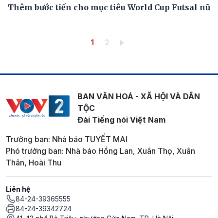
Thêm bước tiến cho mục tiêu World Cup Futsal nữ
Pagination
Trang hiện thời
Trang
1
2
BAN VĂN HOÁ - XÃ HỘI VÀ DÂN
TỘC
Đài Tiếng nói Việt Nam
Trưởng ban: Nhà báo TUYẾT MAI
Phó trưởng ban: Nhà báo Hồng Lan, Xuân Thọ, Xuân
Thân, Hoài Thu
Liên hệ
84-24-39365555
84-24-39342724