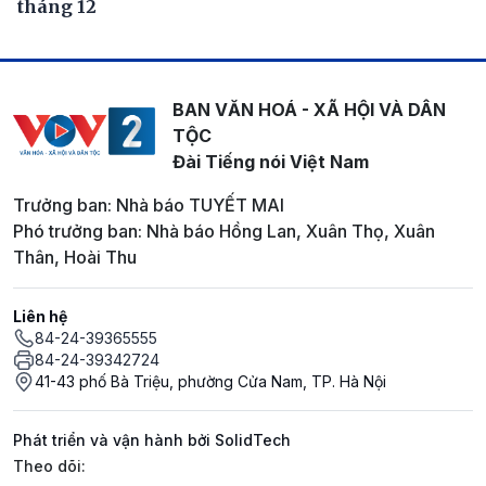
tháng 12
BAN VĂN HOÁ - XÃ HỘI VÀ DÂN
TỘC
Đài Tiếng nói Việt Nam
Trưởng ban: Nhà báo TUYẾT MAI
Phó trưởng ban: Nhà báo Hồng Lan, Xuân Thọ, Xuân
Thân, Hoài Thu
Liên hệ
84-24-39365555
84-24-39342724
41-43 phố Bà Triệu, phường Cửa Nam, TP. Hà Nội
Phát triển và vận hành bởi SolidTech
Mạng xã hội
Theo dõi: