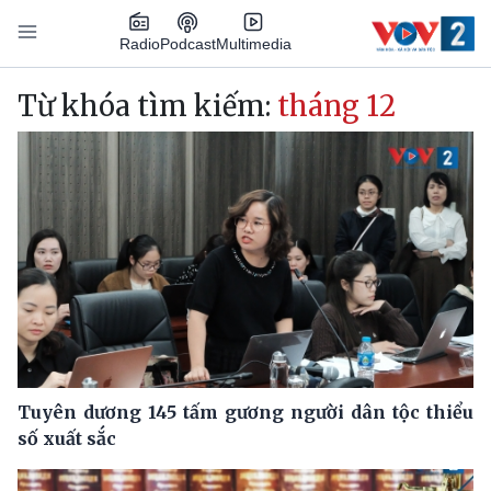
Nhảy đến nội dung
Podcast
Radio
Multimedia
Main navigation
Từ khóa tìm kiếm:
tháng 12
Tuyên dương 145 tấm gương người dân tộc thiểu
số xuất sắc