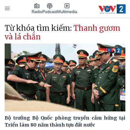
Nhảy đến nội dung
Podcast
Radio
Multimedia
Main navigation
Từ khóa tìm kiếm:
Thanh gươm
và lá chắn
Bộ trưởng Bộ Quốc phòng truyền cảm hứng tại
Triển lãm 80 năm thành tựu đất nước