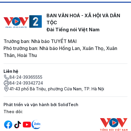
BAN VĂN HOÁ - XÃ HỘI VÀ DÂN
TỘC
Đài Tiếng nói Việt Nam
Trưởng ban: Nhà báo TUYẾT MAI
Phó trưởng ban: Nhà báo Hồng Lan, Xuân Thọ, Xuân
Thân, Hoài Thu
Liên hệ
84-24-39365555
84-24-39342724
41-43 phố Bà Triệu, phường Cửa Nam, TP. Hà Nội
Phát triển và vận hành bởi SolidTech
Mạng xã hội
Theo dõi: