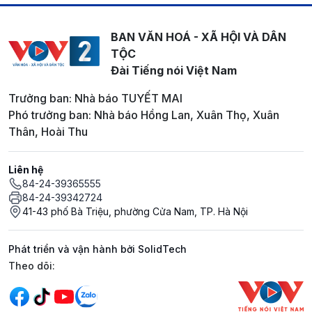
BAN VĂN HOÁ - XÃ HỘI VÀ DÂN
TỘC
Đài Tiếng nói Việt Nam
Trưởng ban: Nhà báo TUYẾT MAI
Phó trưởng ban: Nhà báo Hồng Lan, Xuân Thọ, Xuân
Thân, Hoài Thu
Liên hệ
84-24-39365555
84-24-39342724
41-43 phố Bà Triệu, phường Cửa Nam, TP. Hà Nội
Phát triển và vận hành bởi SolidTech
Mạng xã hội
Theo dõi: