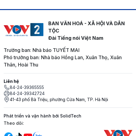
BAN VĂN HOÁ - XÃ HỘI VÀ DÂN
TỘC
Đài Tiếng nói Việt Nam
Trưởng ban: Nhà báo TUYẾT MAI
Phó trưởng ban: Nhà báo Hồng Lan, Xuân Thọ, Xuân
Thân, Hoài Thu
Liên hệ
84-24-39365555
84-24-39342724
41-43 phố Bà Triệu, phường Cửa Nam, TP. Hà Nội
Phát triển và vận hành bởi SolidTech
Mạng xã hội
Theo dõi: