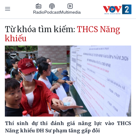
Nhảy đến nội dung
Podcast
Radio
Multimedia
Main navigation
Từ khóa tìm kiếm:
THCS Năng
khiếu
Thí sinh dự thi đánh giá năng lực vào THCS
Năng khiếu ĐH Sư phạm tăng gấp đôi