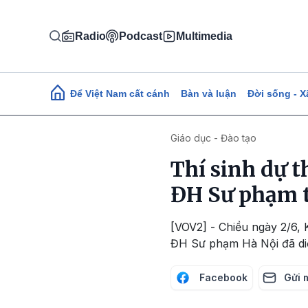
Nhảy đến nội dung
Radio
Podcast
Multimedia
Main navigation
Để Việt Nam cất cánh
Bàn và luận
Đời sống - X
Giáo dục - Đào tạo
Thí sinh dự 
ĐH Sư phạm t
[VOV2] - Chiều ngày 2/6,
ĐH Sư phạm Hà Nội đã diễn
Facebook
Gửi 