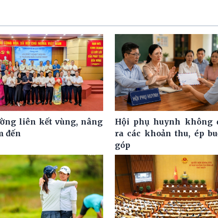
ờng liên kết vùng, nâng
Hội phụ huynh không đ
m đến
ra các khoản thu, ép b
góp