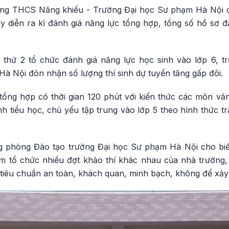
ng THCS Năng khiếu - Trường Đại học Sư phạm Hà Nội có 
y diễn ra kì đánh giá năng lực tổng hợp, tổng số hồ sơ đ
thứ 2 tổ chức đánh giá năng lực học sinh vào lớp 6, 
à Nội đón nhận số lượng thí sinh dự tuyển tăng gấp đôi.
 tổng hợp có thời gian 120 phút với kiến thức các môn vă
nh tiểu học, chủ yếu tập trung vào lớp 5 theo hình thức 
g phòng Đào tạo trường Đại học Sư phạm Hà Nội cho biết
m tổ chức nhiều đợt khảo thí khác nhau của nhà trường,
 tiêu chuẩn an toàn, khách quan, minh bạch, không để xảy r