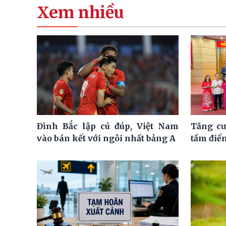
Xem nhiều
Đình Bắc lập cú đúp, Việt Nam
Tăng cư
vào bán kết với ngôi nhất bảng A
tầm điể