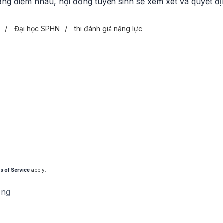
ằng điểm nhau, hội đồng tuyển sinh sẽ xem xét và quyết địn
Đại học SPHN
thi đánh giá năng lực
s of Service
apply.
ăng