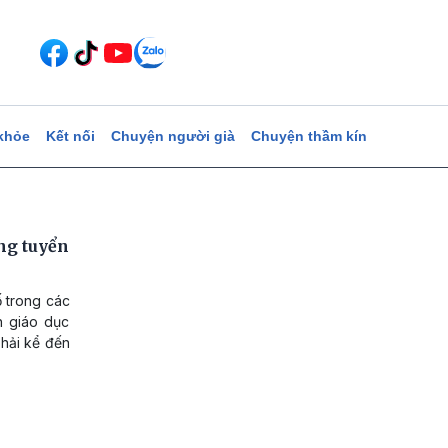
khỏe
Kết nối
Chuyện người già
Chuyện thầm kín
ng tuyển
ố trong các
h giáo dục
phải kể đến