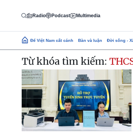
Nhảy đến nội dung
Radio
Podcast
Multimedia
Main navigation
Để Việt Nam cất cánh
Bàn và luận
Đời sống - X
Từ khóa tìm kiếm:
THCS