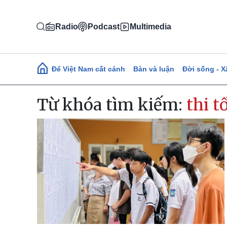
Nhảy đến nội dung
Radio
Podcast
Multimedia
Main navigation
Để Việt Nam cất cánh
Bàn và luận
Đời sống - X
Từ khóa tìm kiếm:
thi 