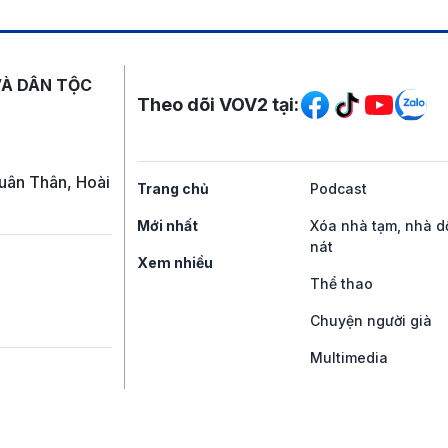
Mạng xã hội
VÀ DÂN TỘC
Theo dõi VOV2 tại:
uân Thân, Hoài
Trang chủ
Podcast
Mới nhất
Xóa nhà tạm, nhà d
nát
Xem nhiều
Thể thao
Chuyện người già
Multimedia