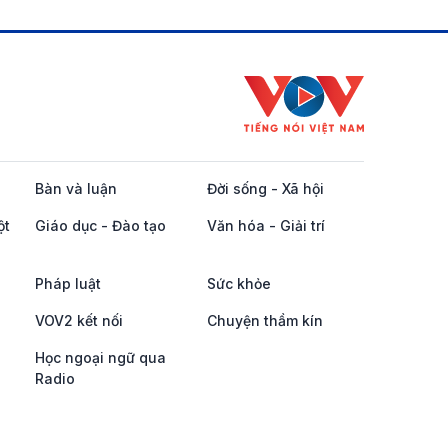
Bàn và luận
Đời sống - Xã hội
ột
Giáo dục - Đào tạo
Văn hóa - Giải trí
Pháp luật
Sức khỏe
VOV2 kết nối
Chuyện thầm kín
Học ngoại ngữ qua
Radio