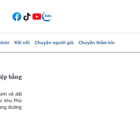
khỏe
Kết nối
Chuyện người già
Chuyện thầm kín
iệp bằng
inh về đất
đặc khu Phú
dùng đường