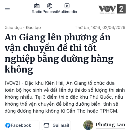
Nhảy đến nội dung
Podcast
Radio
Multimedia
Main navigation
Giáo dục - Đào tạo
Thứ ba, 18:16, 02/06/2026
An Giang lên phương án
vận chuyển đề thi tốt
nghiệp bằng đường hàng
không
[VOV2] - Đặc khu Kiên Hải, An Giang tổ chức đưa
toàn bộ học sinh về đất liền dự thi do số lượng thí sinh
không nhiều. Tại 3 điểm thi ở đặc khu Phú Quốc, nếu
không thể vận chuyển đề bằng đường biển, tỉnh sẽ
dùng đường hàng không từ Cần Thơ hoặc TPHCM.
Phương Lan
Facebook
Gửi mail