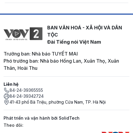
BAN VĂN HOÁ - XÃ HỘI VÀ DÂN
TỘC
Đài Tiếng nói Việt Nam
Trưởng ban: Nhà báo TUYẾT MAI
Phó trưởng ban: Nhà báo Hồng Lan, Xuân Thọ, Xuân
Thân, Hoài Thu
Liên hệ
84-24-39365555
84-24-39342724
41-43 phố Bà Triệu, phường Cửa Nam, TP. Hà Nội
Phát triển và vận hành bởi SolidTech
Mạng xã hội
Theo dõi: