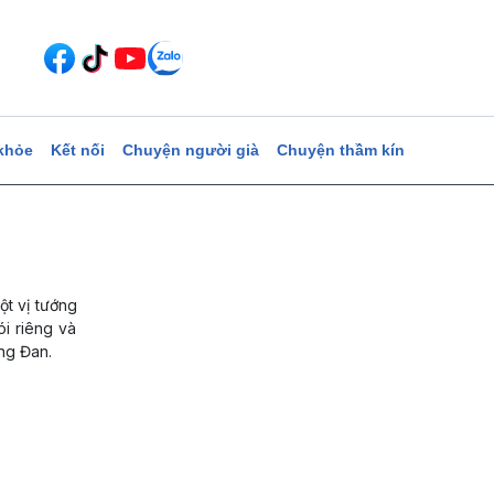
khỏe
Kết nối
Chuyện người già
Chuyện thầm kín
t vị tướng
ói riêng và
ng Đan.