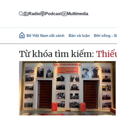
Nhảy đến nội dung
Radio
Podcast
Multimedia
Main navigation
Để Việt Nam cất cánh
Bàn và luận
Đời sống - X
Từ khóa tìm kiếm:
Thiế