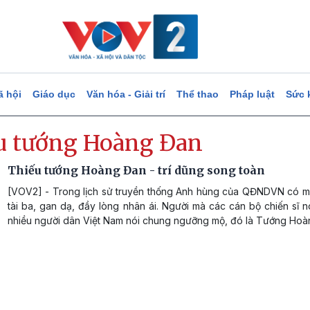
ã hội
Giáo dục
Văn hóa - Giải trí
Thể thao
Pháp luật
Sức 
u tướng Hoàng Đan
Thiếu tướng Hoàng Đan - trí dũng song toàn
[VOV2] - Trong lịch sử truyền thống Anh hùng của QĐNDVN có mộ
tài ba, gan dạ, đầy lòng nhân ái. Người mà các cán bộ chiến sĩ n
nhiều người dân Việt Nam nói chung ngưỡng mộ, đó là Tướng Hoà