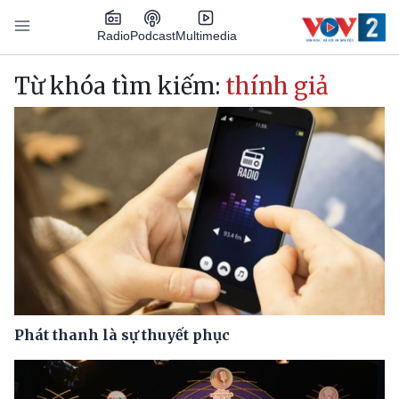
Nhảy đến nội dung
Podcast
Radio
Multimedia
Main navigation
Từ khóa tìm kiếm:
thính giả
Phát thanh là sự thuyết phục