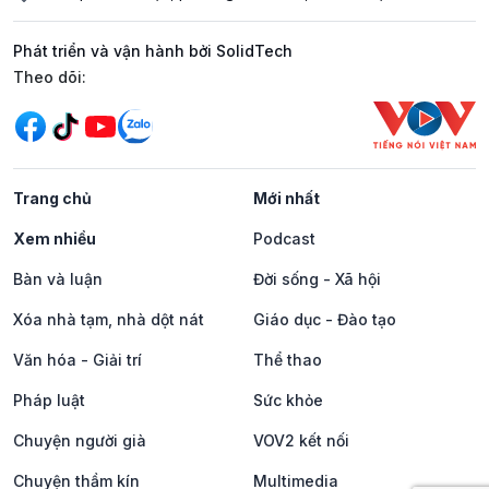
Phát triển và vận hành bởi SolidTech
Mạng xã hội
Theo dõi:
Trang chủ
Mới nhất
Xem nhiều
Podcast
Bàn và luận
Đời sống - Xã hội
Xóa nhà tạm, nhà dột nát
Giáo dục - Đào tạo
Văn hóa - Giải trí
Thể thao
Pháp luật
Sức khỏe
Chuyện người già
VOV2 kết nối
Chuyện thầm kín
Multimedia