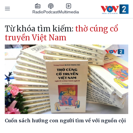
Nhảy đến nội dung
Podcast
Radio
Multimedia
Main navigation
Từ khóa tìm kiếm:
thờ cúng cổ
truyền Việt Nam
Cuốn sách hướng con người tìm về với nguồn cội