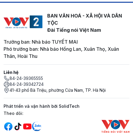
BAN VĂN HOÁ - XÃ HỘI VÀ DÂN
TỘC
Đài Tiếng nói Việt Nam
Trưởng ban: Nhà báo TUYẾT MAI
Phó trưởng ban: Nhà báo Hồng Lan, Xuân Thọ, Xuân
Thân, Hoài Thu
Liên hệ
84-24-39365555
84-24-39342724
41-43 phố Bà Triệu, phường Cửa Nam, TP. Hà Nội
Phát triển và vận hành bởi SolidTech
Mạng xã hội
Theo dõi: