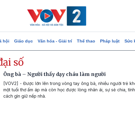
ã hội
Giáo dục
Văn hóa - Giải trí
Thể thao
Pháp luật
Sức 
đại số
Ông bà – Người thầy dạy cháu làm người
[VOV2] - Được lớn lên trong vòng tay ông bà, nhiều người trẻ k
một tuổi thơ ấm áp mà còn học được lòng nhân ái, sự sẻ chia, tính
cách gìn giữ nếp nhà.