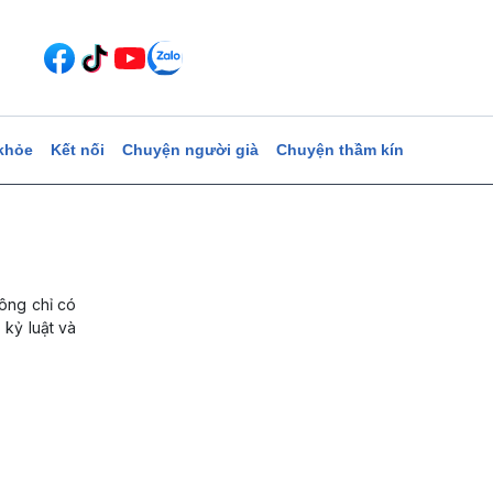
khỏe
Kết nối
Chuyện người già
Chuyện thầm kín
hông chỉ có
 kỷ luật và