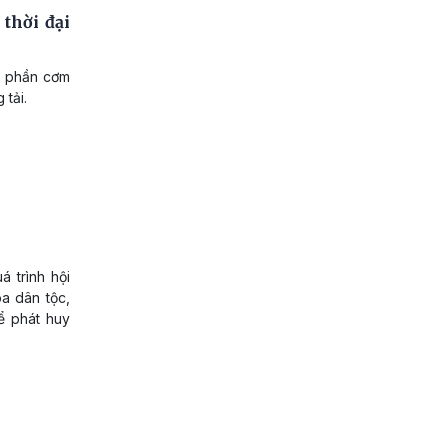
thời đại
g phần cơm
 tải.
 trình hội
a dân tộc,
hể phát huy