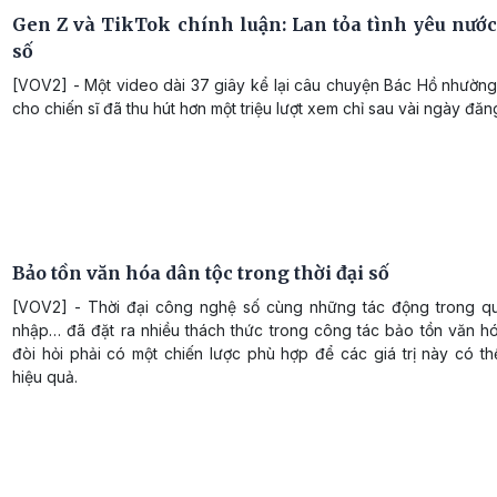
Gen Z và TikTok chính luận: Lan tỏa tình yêu nước 
số
[VOV2] - Một video dài 37 giây kể lại câu chuyện Bác Hồ nhườn
cho chiến sĩ đã thu hút hơn một triệu lượt xem chỉ sau vài ngày đăng
Bảo tồn văn hóa dân tộc trong thời đại số
[VOV2] - Thời đại công nghệ số cùng những tác động trong quá
nhập… đã đặt ra nhiều thách thức trong công tác bảo tồn văn hó
đòi hỏi phải có một chiến lược phù hợp để các giá trị này có t
hiệu quả.