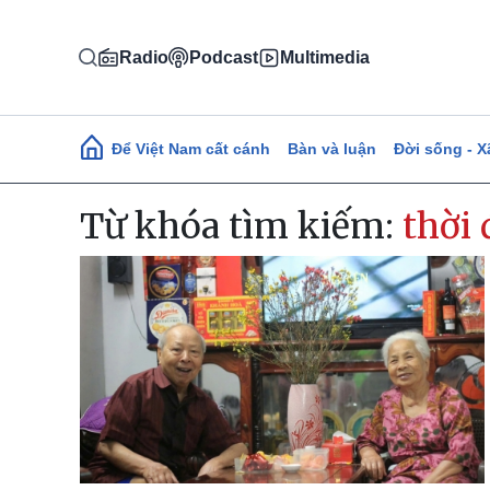
Nhảy đến nội dung
Radio
Podcast
Multimedia
Main navigation
Để Việt Nam cất cánh
Bàn và luận
Đời sống - X
Từ khóa tìm kiếm:
thời 