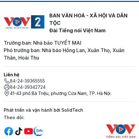
BAN VĂN HOÁ - XÃ HỘI VÀ DÂN
TỘC
Đài Tiếng nói Việt Nam
Trưởng ban: Nhà báo TUYẾT MAI
Phó trưởng ban: Nhà báo Hồng Lan, Xuân Thọ, Xuân
Thân, Hoài Thu
Liên hệ
84-24-39365555
84-24-39342724
41-43 phố Bà Triệu, phường Cửa Nam, TP. Hà Nội
Phát triển và vận hành bởi SolidTech
Mạng xã hội
Theo dõi: