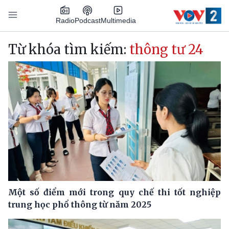
Nhảy đến nội dung
Podcast
Radio
Multimedia
Main navigation
Từ khóa tìm kiếm:
thông tư 24
Một số điểm mới trong quy chế thi tốt nghiệp
trung học phổ thông từ năm 2025