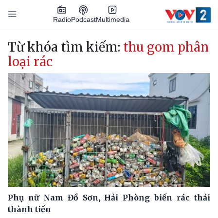
Nhảy đến nội dung
Podcast
Radio
Multimedia
Main navigation
Từ khóa tìm kiếm:
thu gom phân
loại rác
Phụ nữ Nam Đồ Sơn, Hải Phòng biến rác thải
thành tiền