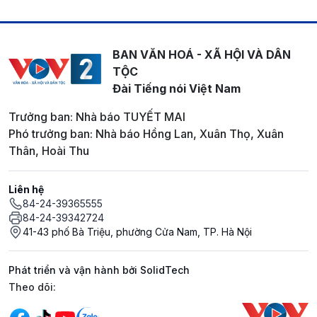
BAN VĂN HOÁ - XÃ HỘI VÀ DÂN
TỘC
Đài Tiếng nói Việt Nam
Trưởng ban: Nhà báo TUYẾT MAI
Phó trưởng ban: Nhà báo Hồng Lan, Xuân Thọ, Xuân
Thân, Hoài Thu
Liên hệ
84-24-39365555
84-24-39342724
41-43 phố Bà Triệu, phường Cửa Nam, TP. Hà Nội
Phát triển và vận hành bởi SolidTech
Mạng xã hội
Theo dõi: