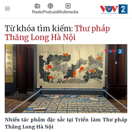
Nhảy đến nội dung
Podcast
Radio
Multimedia
Main navigation
Từ khóa tìm kiếm:
Thư pháp
Thăng Long Hà Nội
Nhiều tác phẩm đặc sắc tại Triển lãm Thư pháp
Thăng Long Hà Nội