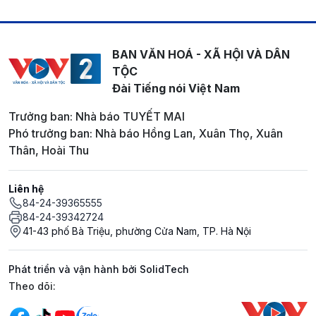
BAN VĂN HOÁ - XÃ HỘI VÀ DÂN
TỘC
Đài Tiếng nói Việt Nam
Trưởng ban: Nhà báo TUYẾT MAI
Phó trưởng ban: Nhà báo Hồng Lan, Xuân Thọ, Xuân
Thân, Hoài Thu
Liên hệ
84-24-39365555
84-24-39342724
41-43 phố Bà Triệu, phường Cửa Nam, TP. Hà Nội
Phát triển và vận hành bởi SolidTech
Mạng xã hội
Theo dõi: