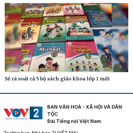
Sẽ rà soát cả 5 bộ sách giáo khoa lớp 1 mới
BAN VĂN HOÁ - XÃ HỘI VÀ DÂN
TỘC
Đài Tiếng nói Việt Nam