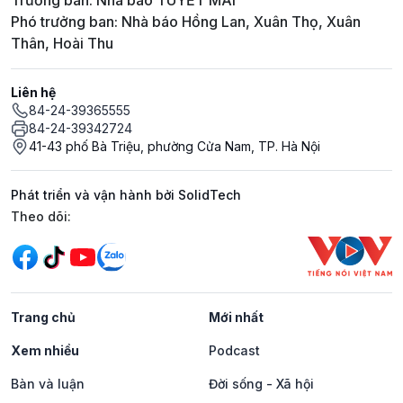
Trưởng ban: Nhà báo TUYẾT MAI
Phó trưởng ban: Nhà báo Hồng Lan, Xuân Thọ, Xuân
Thân, Hoài Thu
Liên hệ
84-24-39365555
84-24-39342724
41-43 phố Bà Triệu, phường Cửa Nam, TP. Hà Nội
Phát triển và vận hành bởi SolidTech
Mạng xã hội
Theo dõi:
Trang chủ
Mới nhất
Xem nhiều
Podcast
Bàn và luận
Đời sống - Xã hội