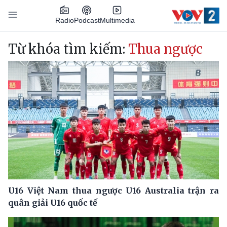
Nhảy đến nội dung
Podcast
Radio
Multimedia
Main navigation
Từ khóa tìm kiếm:
Thua ngược
U16 Việt Nam thua ngược U16 Australia trận ra
quân giải U16 quốc tế