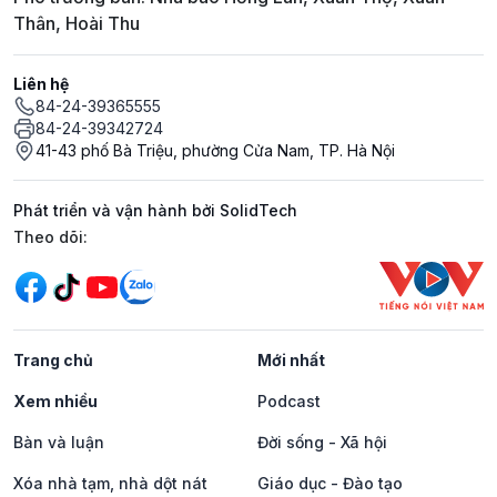
Thân, Hoài Thu
Liên hệ
84-24-39365555
84-24-39342724
41-43 phố Bà Triệu, phường Cửa Nam, TP. Hà Nội
Phát triển và vận hành bởi SolidTech
Mạng xã hội
Theo dõi:
Trang chủ
Mới nhất
Xem nhiều
Podcast
Bàn và luận
Đời sống - Xã hội
Xóa nhà tạm, nhà dột nát
Giáo dục - Đào tạo