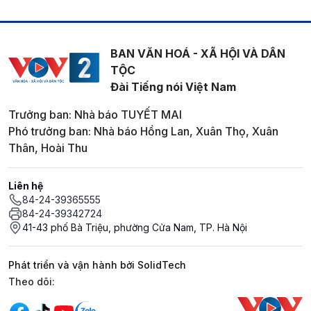
BAN VĂN HOÁ - XÃ HỘI VÀ DÂN
TỘC
Đài Tiếng nói Việt Nam
Trưởng ban: Nhà báo TUYẾT MAI
Phó trưởng ban: Nhà báo Hồng Lan, Xuân Thọ, Xuân
Thân, Hoài Thu
Liên hệ
84-24-39365555
84-24-39342724
41-43 phố Bà Triệu, phường Cửa Nam, TP. Hà Nội
Phát triển và vận hành bởi SolidTech
Mạng xã hội
Theo dõi: