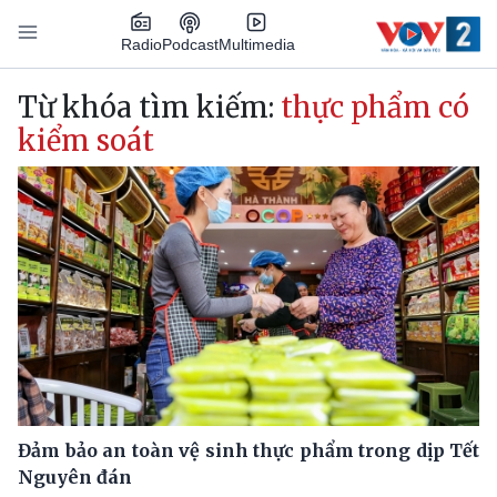
Nhảy đến nội dung
Podcast
Radio
Multimedia
Main navigation
Từ khóa tìm kiếm:
thực phẩm có
kiểm soát
Đảm bảo an toàn vệ sinh thực phẩm trong dịp Tết
Nguyên đán