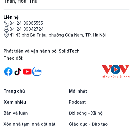
Thân, Hoài Thu
Liên hệ
84-24-39365555
84-24-39342724
41-43 phố Bà Triệu, phường Cửa Nam, TP. Hà Nội
Phát triển và vận hành bởi SolidTech
Mạng xã hội
Theo dõi:
Trang chủ
Mới nhất
Xem nhiều
Podcast
Bàn và luận
Đời sống - Xã hội
Xóa nhà tạm, nhà dột nát
Giáo dục - Đào tạo