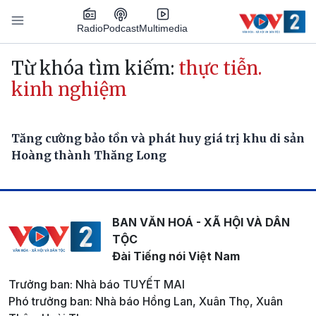
Nhảy đến nội dung
Podcast
Radio
Multimedia
Main navigation
Từ khóa tìm kiếm:
thực tiễn.
kinh nghiệm
Tăng cường bảo tồn và phát huy giá trị khu di sản
Hoàng thành Thăng Long
BAN VĂN HOÁ - XÃ HỘI VÀ DÂN
TỘC
Đài Tiếng nói Việt Nam
Trưởng ban: Nhà báo TUYẾT MAI
Phó trưởng ban: Nhà báo Hồng Lan, Xuân Thọ, Xuân