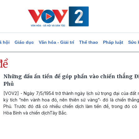
ã hội
Giáo dục
Văn hóa - Giải trí
Thể thao
Pháp luật
Sức 
đề
Những dấu ấn tiền đề góp phần vào chiến thắng Đ
Phủ
[VOV2] - Ngày 7/5/1954 trở thành ngày lịch sử trọng đại của đất 
kỳ tích “nên vành hoa đỏ, nên thiên sử vàng”- đó là chiến thắn
Phủ. Trước đó đã có nhiều chiến dịch làm tiền đề, trong đó có 
Hòa Bình và chiến dịchTây Bắc.