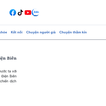
khỏe
Kết nối
Chuyện người già
Chuyện thầm kín
iện Biên
nước ta với
g Điện Biên
chiến dịch