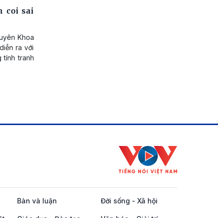
 coi sai
huyên Khoa
iễn ra với
 tính tranh
Bàn và luận
Đời sống - Xã hội