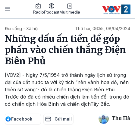
Nhảy đến nội dung
Podcast
Radio
Multimedia
Main navigation
Đời sống - Xã hội
Thứ hai, 06:55, 08/04/2024
Những dấu ấn tiền đề góp
phần vào chiến thắng Điện
Biên Phủ
[VOV2] - Ngày 7/5/1954 trở thành ngày lịch sử trọng
đại của đất nước ta với kỳ tích “nên vành hoa đỏ, nên
thiên sử vàng”- đó là chiến thắng Điện Biên Phủ.
Trước đó đã có nhiều chiến dịch làm tiền đề, trong đó
có chiến dịch Hòa Bình và chiến dịchTây Bắc.
Thu Hà
Facebook
Gửi mail