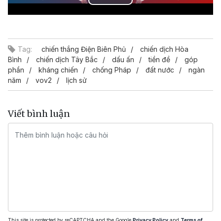
Play
Video
Tag:
chiến thắng Điện Biên Phủ
chiến dịch Hòa
Bình
chiến dịch Tây Bắc
dấu ấn
tiền đề
góp
phần
kháng chiến
chống Pháp
đất nước
ngàn
năm
vov2
lịch sử
Viết bình luận
This site is protected by reCAPTCHA and the Google
Privacy Policy
and
Terms of