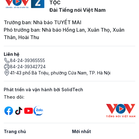
TỘC
Đài Tiếng nói Việt Nam
Trưởng ban: Nhà báo TUYẾT MAI
Phó trưởng ban: Nhà báo Hồng Lan, Xuân Thọ, Xuân
Thân, Hoài Thu
Liên hệ
84-24-39365555
84-24-39342724
41-43 phố Bà Triệu, phường Cửa Nam, TP. Hà Nội
Phát triển và vận hành bởi SolidTech
Mạng xã hội
Theo dõi:
Trang chủ
Mới nhất