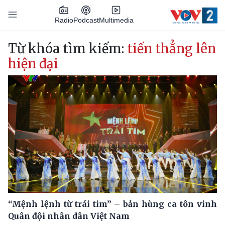
Nhảy đến nội dung
Podcast
Radio
Multimedia
Main navigation
Từ khóa tìm kiếm:
tiến thẳng lên
hiện đại
“Mệnh lệnh từ trái tim” – bản hùng ca tôn vinh
Quân đội nhân dân Việt Nam