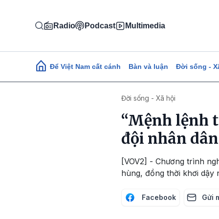
Nhảy đến nội dung
Radio
Podcast
Multimedia
Main navigation
Để Việt Nam cất cánh
Bàn và luận
Đời sống - X
Đời sống - Xã hội
“Mệnh lệnh t
đội nhân dân
[VOV2] - Chương trình ngh
hùng, đồng thời khơi dậy 
Facebook
Gửi 