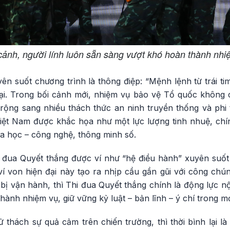
cảnh, người lính luôn sẵn sàng vượt khó hoàn thành nhi
ên suốt chương trình là thông điệp: “Mệnh lệnh từ trái t
đại. Trong bối cảnh mới, nhiệm vụ bảo vệ Tổ quốc không ch
rộng sang nhiều thách thức an ninh truyền thống và phi t
ệt Nam được khắc họa như một lực lượng tinh nhuệ, chín
a học – công nghệ, thông minh số.
i đua Quyết thắng được ví như “hệ điều hành” xuyên suố
ví von hiện đại này tạo ra nhịp cầu gần gũi với công chú
 bị vận hành, thì Thi đua Quyết thắng chính là động lực nội
hành nhiệm vụ, giữ vững kỷ luật – bản lĩnh – ý chí trong m
ử thách sự quả cảm trên chiến trường, thì thời bình lại là