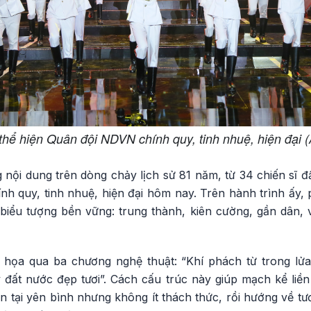
thể hiện Quân đội NDVN chính quy, tinh nhuệ, hiện đại 
 nội dung trên dòng chảy lịch sử 81 năm, từ 34 chiến sĩ đ
nh quy, tinh nhuệ, hiện đại hôm nay. Trên hành trình ấy,
iểu tượng bền vững: trung thành, kiên cường, gần dân, vì
 họa qua ba chương nghệ thuật: “Khí phách từ trong lửa
 đất nước đẹp tươi”. Cách cấu trúc này giúp mạch kể liền
n tại yên bình nhưng không ít thách thức, rồi hướng về tươ