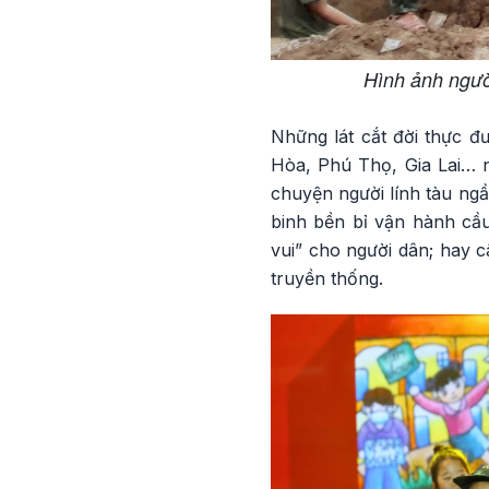
Hình ảnh người
Những lát cắt đời thực đ
Hòa, Phú Thọ, Gia Lai… nh
chuyện người lính tàu ngầ
binh bền bỉ vận hành cầ
vui” cho người dân; hay 
truyền thống.