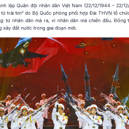
nh lập Quân đội nhân dân Việt Nam (22/12/1944 – 22/12/
 từ trái tim” do Bộ Quốc phòng phối hợp Đài THVN tổ chức
: từ nhân dân mà ra, vì nhân dân mà chiến đấu. Đồng t
g xây đất nước trong giai đoạn mới.