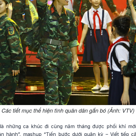
Các tiết mục thể hiện tình quân dân gắn bó (Ảnh: VTV)
là những ca khúc đi cùng năm tháng được phối khí mớ
ân hành”, mashup “Tiến bước dưới quân kỳ – Viết tiếp c