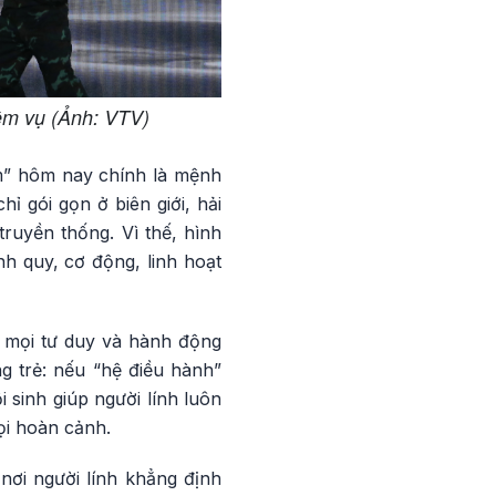
ệm vụ (Ảnh: VTV)
im” hôm nay chính là mệnh
ỉ gói gọn ở biên giới, hải
ruyền thống. Vì thế, hình
h quy, cơ động, linh hoạt
t mọi tư duy và hành động
ng trẻ: nếu “hệ điều hành”
 sinh giúp người lính luôn
ọi hoàn cảnh.
 nơi người lính khẳng định