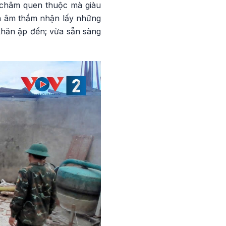
 châm quen thuộc mà giàu
ẫn âm thầm nhận lấy những
 khăn ập đến; vừa sẵn sàng