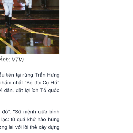
(Ảnh: VTV)
ầu tiên tại rừng Trần Hưng
 phẩm chất “Bộ đội Cụ Hồ”
 dân, đặt lợi ích Tổ quốc
 đỏ”, “Sứ mệnh giữa bình
 lạc: từ quá khứ hào hùng
ng lai với lời thề xây dựng