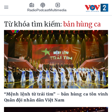
Nhảy đến nội dung
Podcast
Radio
Multimedia
Main navigation
Từ khóa tìm kiếm:
bản hùng ca
“Mệnh lệnh từ trái tim” – bản hùng ca tôn vinh
Quân đội nhân dân Việt Nam