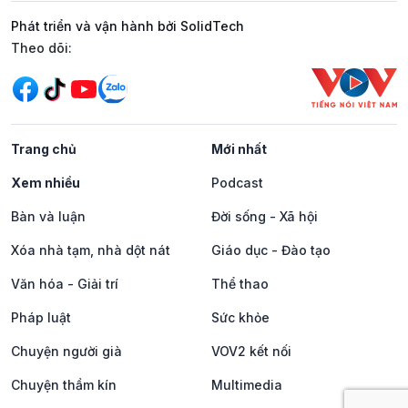
Phát triển và vận hành bởi SolidTech
Mạng xã hội
Theo dõi:
Trang chủ
Mới nhất
Xem nhiều
Podcast
Bàn và luận
Đời sống - Xã hội
Xóa nhà tạm, nhà dột nát
Giáo dục - Đào tạo
Văn hóa - Giải trí
Thể thao
Pháp luật
Sức khỏe
Chuyện người già
VOV2 kết nối
Chuyện thầm kín
Multimedia