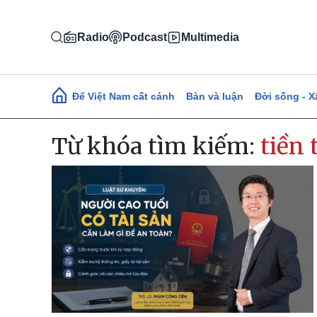
Nhảy đến nội dung
Radio
Podcast
Multimedia
Main navigation
Để Việt Nam cất cánh
Bàn và luận
Đời sống - X
Từ khóa tìm kiếm:
tiền 