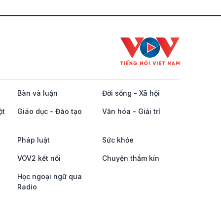
Bàn và luận
Đời sống - Xã hội
ột
Giáo dục - Đào tạo
Văn hóa - Giải trí
Pháp luật
Sức khỏe
VOV2 kết nối
Chuyện thầm kín
Học ngoại ngữ qua
Radio