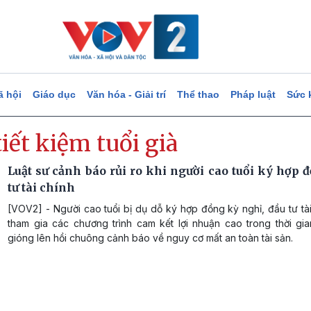
ã hội
Giáo dục
Văn hóa - Giải trí
Thể thao
Pháp luật
Sức 
tiết kiệm tuổi già
Luật sư cảnh báo rủi ro khi người cao tuổi ký hợp 
tư tài chính
[VOV2] - Người cao tuổi bị dụ dỗ ký hợp đồng kỳ nghỉ, đầu tư tà
tham gia các chương trình cam kết lợi nhuận cao trong thời gi
gióng lên hồi chuông cảnh báo về nguy cơ mất an toàn tài sản.