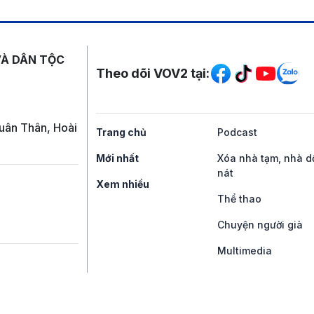
Mạng xã hội
VÀ DÂN TỘC
Theo dõi VOV2 tại:
uân Thân, Hoài
Trang chủ
Podcast
Mới nhất
Xóa nhà tạm, nhà d
nát
Xem nhiều
Thể thao
Chuyện người già
Multimedia