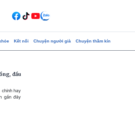
khỏe
Kết nối
Chuyện người già
Chuyện thầm kín
đồng, đầu
i chính hay
an gần đây