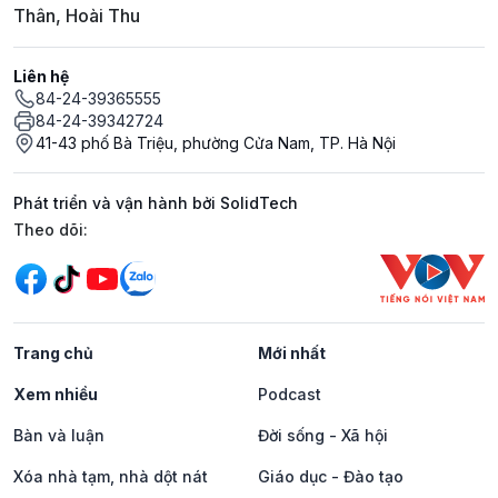
Thân, Hoài Thu
Liên hệ
84-24-39365555
84-24-39342724
41-43 phố Bà Triệu, phường Cửa Nam, TP. Hà Nội
Phát triển và vận hành bởi SolidTech
Mạng xã hội
Theo dõi:
Trang chủ
Mới nhất
Xem nhiều
Podcast
Bàn và luận
Đời sống - Xã hội
Xóa nhà tạm, nhà dột nát
Giáo dục - Đào tạo