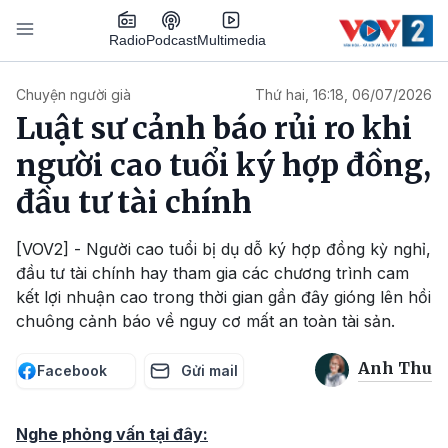
Nhảy đến nội dung
Podcast
Radio
Multimedia
Main navigation
Chuyện người già
Thứ hai, 16:18, 06/07/2026
Luật sư cảnh báo rủi ro khi
người cao tuổi ký hợp đồng,
đầu tư tài chính
[VOV2] - Người cao tuổi bị dụ dỗ ký hợp đồng kỳ nghỉ,
đầu tư tài chính hay tham gia các chương trình cam
kết lợi nhuận cao trong thời gian gần đây gióng lên hồi
chuông cảnh báo về nguy cơ mất an toàn tài sản.
Anh Thu
Facebook
Gửi mail
Nghe phỏng vấn tại đây: