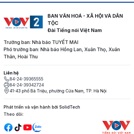
BAN VĂN HOÁ - XÃ HỘI VÀ DÂN
TỘC
Đài Tiếng nói Việt Nam
Trưởng ban: Nhà báo TUYẾT MAI
Phó trưởng ban: Nhà báo Hồng Lan, Xuân Thọ, Xuân
Thân, Hoài Thu
Liên hệ
84-24-39365555
84-24-39342724
41-43 phố Bà Triệu, phường Cửa Nam, TP. Hà Nội
Phát triển và vận hành bởi SolidTech
Mạng xã hội
Theo dõi: