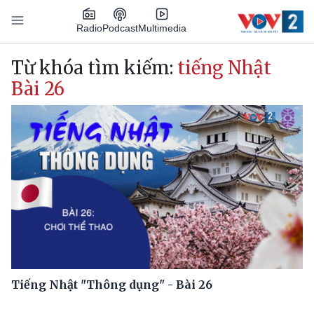
Nhảy đến nội dung
Podcast
Radio
Multimedia
Main navigation
Từ khóa tìm kiếm:
tiếng Nhật
Bài 26
Tiếng Nhật "Thông dụng" - Bài 26