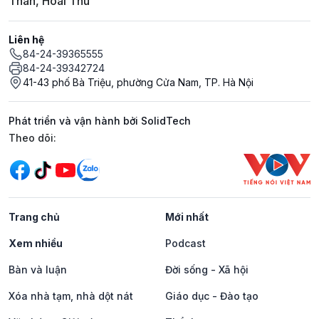
Thân, Hoài Thu
Liên hệ
84-24-39365555
84-24-39342724
41-43 phố Bà Triệu, phường Cửa Nam, TP. Hà Nội
Phát triển và vận hành bởi SolidTech
Mạng xã hội
Theo dõi:
Trang chủ
Mới nhất
Xem nhiều
Podcast
Bàn và luận
Đời sống - Xã hội
Xóa nhà tạm, nhà dột nát
Giáo dục - Đào tạo