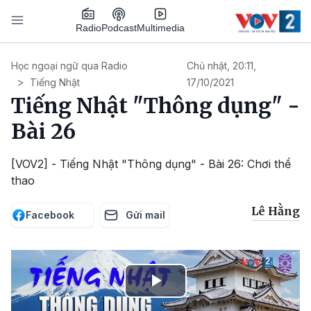
Nhảy đến nội dung
Podcast
Radio
Multimedia
Main navigation
Học ngoại ngữ qua Radio
Chủ nhật, 20:11,
Tiếng Nhật
17/10/2021
Tiếng Nhật "Thông dụng" -
Bài 26
[VOV2] - Tiếng Nhật "Thông dụng" - Bài 26: Chơi thể
thao
Lê Hằng
Facebook
Gửi mail
Play