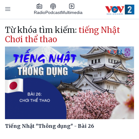
Nhảy đến nội dung
Podcast
Radio
Multimedia
Main navigation
Từ khóa tìm kiếm:
tiếng Nhật
Chơi thể thao
Tiếng Nhật "Thông dụng" - Bài 26