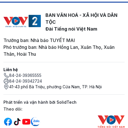
BAN VĂN HOÁ - XÃ HỘI VÀ DÂN
TỘC
Đài Tiếng nói Việt Nam
Trưởng ban: Nhà báo TUYẾT MAI
Phó trưởng ban: Nhà báo Hồng Lan, Xuân Thọ, Xuân
Thân, Hoài Thu
Liên hệ
84-24-39365555
84-24-39342724
41-43 phố Bà Triệu, phường Cửa Nam, TP. Hà Nội
Phát triển và vận hành bởi SolidTech
Mạng xã hội
Theo dõi: