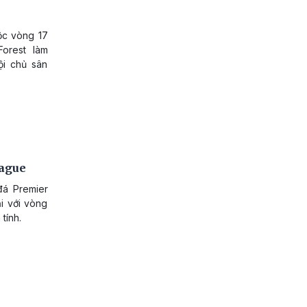
uộc vòng 17
Forest làm
ội chủ sân
eague
đá Premier
i với vòng
tính.