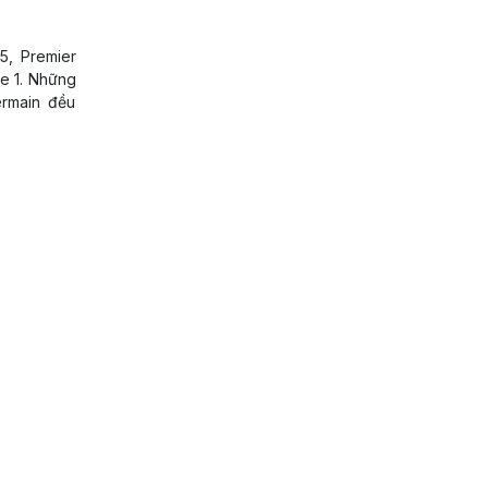
5, Premier
ue 1. Những
ermain đều