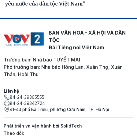
yêu nước của dân tộc Việt Nam"
BAN VĂN HOÁ - XÃ HỘI VÀ DÂN
TỘC
Đài Tiếng nói Việt Nam
Trưởng ban: Nhà báo TUYẾT MAI
Phó trưởng ban: Nhà báo Hồng Lan, Xuân Thọ, Xuân
Thân, Hoài Thu
Liên hệ
84-24-39365555
84-24-39342724
41-43 phố Bà Triệu, phường Cửa Nam, TP. Hà Nội
Phát triển và vận hành bởi SolidTech
Mạng xã hội
Theo dõi: